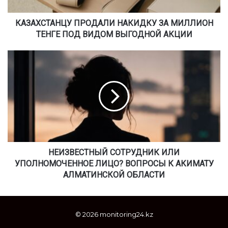
А
Н
Ц
КАЗАХСТАНЦУ ПРОДАЛИ НАКИДКУ ЗА МИЛЛИОН
У
ТЕНГЕ ПОД ВИДОМ ВЫГОДНОЙ АКЦИИ
П
Р
Н
О
Е
Д
И
А
З
Л
В
И
Е
Н
С
А
Т
К
Н
И
Ы
НЕИЗВЕСТНЫЙ СОТРУДНИК ИЛИ
Д
Й
УПОЛНОМОЧЕННОЕ ЛИЦО? ВОПРОСЫ К АКИМАТУ
К
С
АЛМАТИНСКОЙ ОБЛАСТИ
У
О
З
Т
А
Р
© 2026 monitoring24.kz
М
У
И
Д