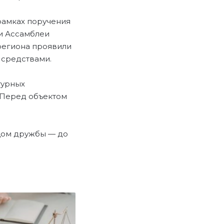
 рамках поручения
ии Ассамблеи
 региона проявили
 средствами.
турных
. Перед объектом
 Дом дружбы — до