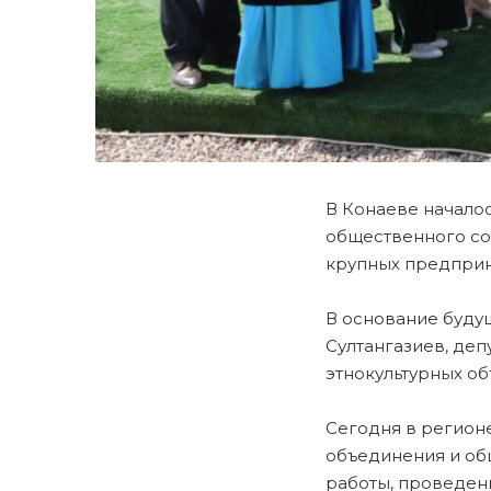
В Конаеве начало
общественного сог
крупных предприн
В основание буду
Султангазиев, де
этнокультурных о
Сегодня в регионе
объединения и об
работы, проведен