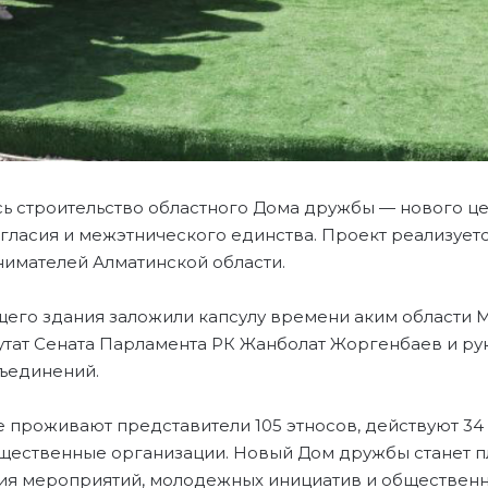
сь строительство областного Дома дружбы — нового ц
ласия и межэтнического единства. Проект реализуетс
имателей Алматинской области.
щего здания заложили капсулу времени аким области 
путат Сената Парламента РК Жанболат Жоргенбаев и р
бъединений.
 проживают представители 105 этносов, действуют 34
щественные организации. Новый Дом дружбы станет п
ия мероприятий, молодежных инициатив и общественн