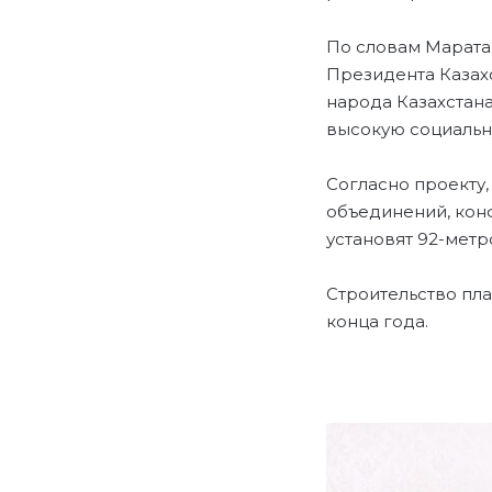
По словам Марата 
Президента Казах
народа Казахстана
высокую социальн
Согласно проекту,
объединений, конф
установят 92-мет
Строительство пла
конца года.
Ч
И
Т