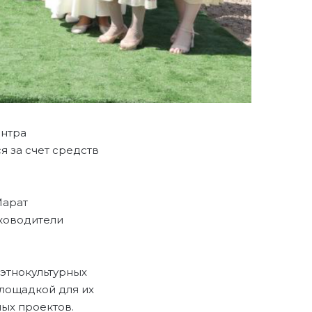
ентра
я за счет средств
Марат
уководители
 этнокультурных
лощадкой для их
ых проектов.