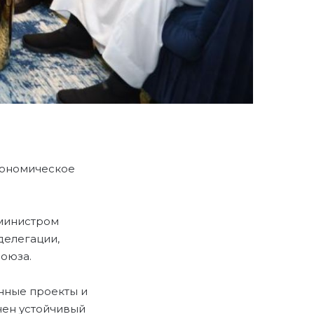
кономическое
 министром
делегации,
оюза.
нные проекты и
чен устойчивый