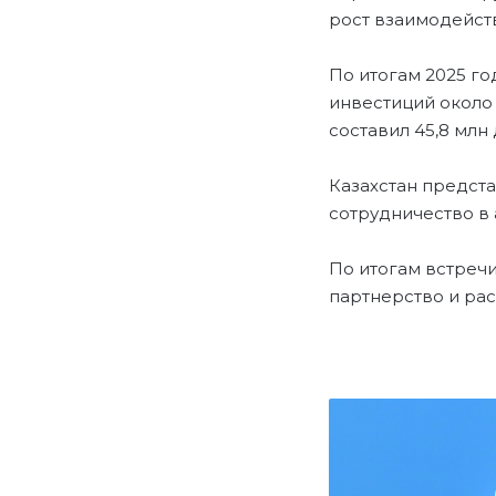
рост взаимодейст
По итогам 2025 г
инвестиций около 
составил 45,8 млн
Казахстан предста
сотрудничество в
По итогам встреч
партнерство и ра
А
Л
М
А