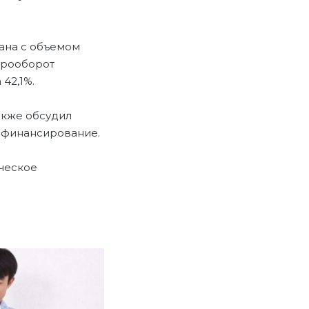
ана с объемом
арооборот
42,1%.
также обсудил
 финансирование.
ческое