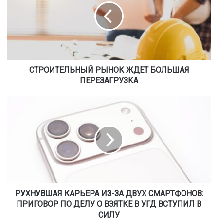
О
И
Т
Е
Л
Ь
Н
СТРОИТЕЛЬНЫЙ РЫНОК ЖДЕТ БОЛЬШАЯ
Ы
ПЕРЕЗАГРУЗКА
Й
Р
Р
Ы
У
Н
Х
О
Н
К
У
Ж
В
Д
Ш
Е
А
Т
Я
Б
К
РУХНУВШАЯ КАРЬЕРА ИЗ-ЗА ДВУХ СМАРТФОНОВ:
О
А
ПРИГОВОР ПО ДЕЛУ О ВЗЯТКЕ В УГД ВСТУПИЛ В
Л
Р
СИЛУ