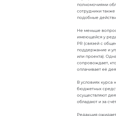
полномочиями обла
сотрудники также 
подобные действи
Не меньше вопрос
имеющейся у реда
PR (связей с обще
поддержание и ул
или проекта). Одн
сопровождает, кто
оплачивает её дея
В условиях курса 
бюджетных средств
осуществляют дея
обладают и за счё
Редакция ожидает