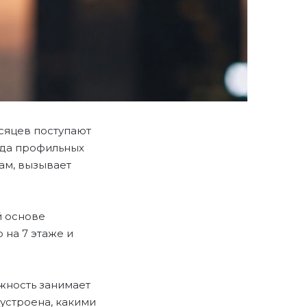
сяцев поступают
яда профильных
ам, вызывает
й основе
 на 7 этаже и
жность занимает
устроена, какими