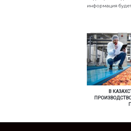
информация будет
В
К
А
З
А
Х
С
Т
А
Н
В КАЗАХ
Е
ПРОИЗВОДСТВО
З
А
П
У
С