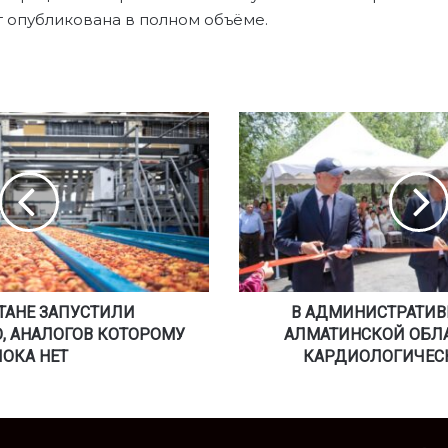
 опубликована в полном объёме.
В
А
Д
М
И
Н
И
С
Т
СТАНЕ ЗАПУСТИЛИ
Р
В АДМИНИСТРАТИВ
А
, АНАЛОГОВ КОТОРОМУ
АЛМАТИНСКОЙ ОБЛ
Т
ПОКА НЕТ
КАРДИОЛОГИЧЕС
И
В
Н
О