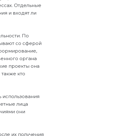
ессах. Отдельные
ия и входят ли
льности. По
ывают со сферой
 формирование,
венного органа
акие проекты она
 также кто
ь использования
ретные лица
очиями они
сле их получения