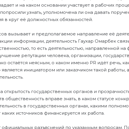
дает и на каком основании участвует в рабочих проц
попросили узнать, уполномочена ли она давать поручен
я в круг её должностных обязанностей.
ов вызывает и предполагаемое направление её деяте
кции информации, деятельность Гаухар Омарбек связ
ственностью, то есть деятельностью, направленной на
учшение репутации человека, организации, государст
ако остаётся неясным, о каком именно PR идёт речь, к
 является инициатором или заказчиком такой работы, а
тельность.
на открытость государственных органов и прозрачност
 общественность вправе знать, в каком статусе конк
тельность в государственных органах, какими полном
т каких источников финансируется их работа.
 официальных разъяснений по указанным вопросам. По