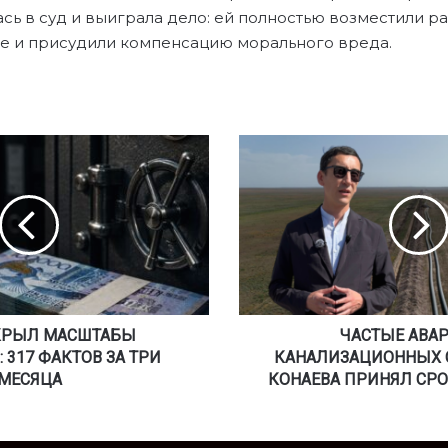
сь в суд и выиграла дело: ей полностью возместили р
нге и присудили компенсацию морального вреда.
Ч
А
С
Т
Ы
Е
А
В
А
КРЫЛ МАСШТАБЫ
Р
ЧАСТЫЕ АВА
И
 317 ФАКТОВ ЗА ТРИ
КАНАЛИЗАЦИОННЫХ С
И
МЕСЯЦА
КОНАЕВА ПРИНЯЛ СР
Н
А
К