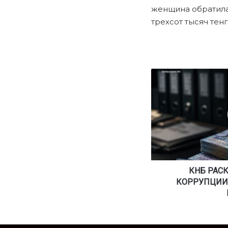
женщина обратила
трехсот тысяч те
К
Н
Б
Р
А
С
К
Р
Ы
Л
КНБ РАС
М
КОРРУПЦИИ:
А
С
Ш
Т