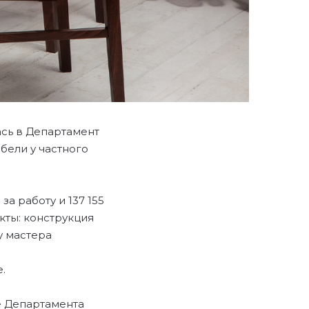
ась в Департамент
бели у частного
а работу и 137 155
кты: конструкция
у мастера
.
е Департамента