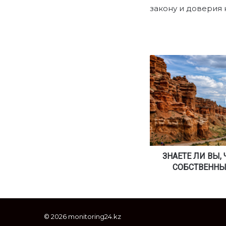
закону и доверия 
З
Н
А
Е
Т
Е
Л
И
В
Ы
ЗНАЕТЕ ЛИ ВЫ, 
,
СОБСТВЕННЫ
Ч
Т
О
В
© 2026 monitoring24.kz
К