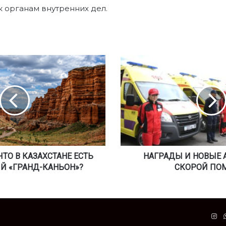
к органам внутренних дел.
Н
А
Г
Р
А
Д
Ы
И
Н
ЧТО В КАЗАХСТАНЕ ЕСТЬ
О
НАГРАДЫ И НОВЫЕ
В
Й «ГРАНД-КАНЬОН»?
СКОРОЙ ПО
Ы
Е
А
В
In
Т