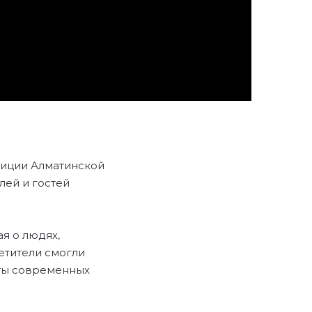
лиции Алматинской
лей и гостей
я о людях,
етители смогли
ты современных