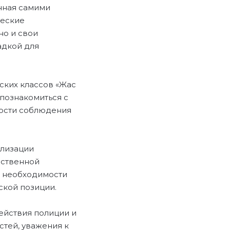
нная самими
ческие
но и свои
адкой для
ских классов «Жас
познакомиться с
ности соблюдения
ализации
ественной
о необходимости
ской позиции.
йствия полиции и
стей, уважения к