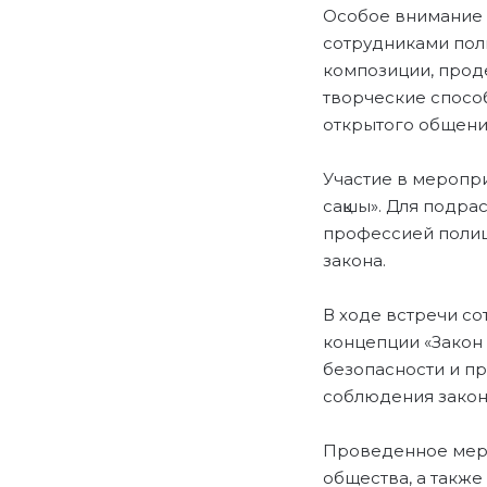
Особое внимание 
сотрудниками пол
композиции, прод
творческие способ
открытого общени
Участие в меропр
сақшы». Для подр
профессией полиц
закона.
В ходе встречи с
концепции «Закон
безопасности и п
соблюдения закон
Проведенное меро
общества, а также