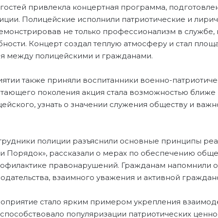
гостей привлекла концертная программа, подготовле
иции. Полицейские исполнили патриотические и лири
емонстрировав не только профессионализм в службе, 
ности. Концерт создал теплую атмосферу и стал площ
я между полицейскими и гражданами.
иятии также приняли воспитанники военно-патриотиче
астающего поколения акция стала возможностью ближе 
ейского, узнать о значении служения обществу и важ
отрудники полиции разъяснили основные принципы ре
 и Порядок», рассказали о мерах по обеспечению общ
рофилактике правонарушений. Гражданам напомнили 
одательства, взаимного уважения и активной граждан
приятие стало ярким примером укрепления взаимоде
 способствовало популяризации патриотических ценно