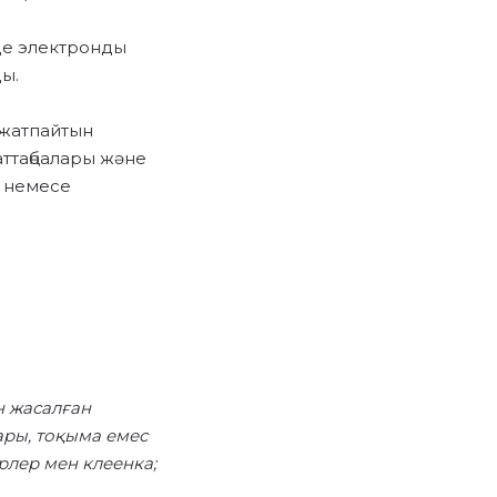
де электронды
ды.
 жатпайтын
заттаңбалары және
ы немесе
н жасалған
ары, тоқыма емес
ірлер мен клеенка;