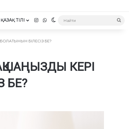
Instagram
WhatsApp
ҚАЗАҚ ТІЛІ
Switch skin
На
БОЛАТЫНЫН БІЛЕСІЗ БЕ?
АҚШАҢЫЗДЫ КЕРІ
З БЕ?