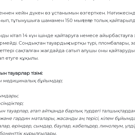
еннен кейін дүкен өз ұстанымын өзгерткен. Нәтижесін
анып, тұтынушыға шамамен 150 мың теңге толық қайтарыл
онды кітап 14 күн ішінде қайтаруға немесе айырбастауға
кірмейді. Сондықтан тауардың сыртқы түрі, пломбалары, 
еттері сақталған жағдайда сатып алушы оны қайтаруд
п етуге құқылы.
н тауарлар тізімі:
мен медициналық бұйымдар;
ымдары;
сімдіктер;
тын тауарлар, атап айтқанда барлық түрдегі талшықтарда
 және гардин маталары, жасанды аң терісі, кілем бұйымд
лар, өрімдер, сымдар, баулар, кабельдер, линолеум, үлд
абоненттік құрылғылары.