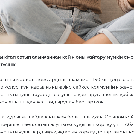
ды кітап сатып алынғаннан кейін оны қайтару мүмкін ем
үсінік.
рғыны маркетплейс арқылы шамамен 150 мың теңгеге эл
а келесі күні құрылғының өзіне сәйкес келмейтінін және
ген тұтынушы тауарды сатушыға қайтаруға шешім қабы
ен өтінішті қанағаттандырудан бас тартқан.
ша, құрылғы пайдаланылған болып шыққан. Осыдан кей
көрінгенімен, сатып алушы өз құқығын қорғау үшін Аб
не тұтынушылардың құқықтарын қорғау департаментіне 