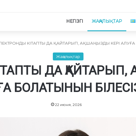
НЕГІЗГІ
ЖАҢАЛЫҚТАР
ЛЕКТРОНДЫ КІТАПТЫ ДА ҚАЙТАРЫП, АҚШАҢЫЗДЫ КЕРІ АЛУҒА 
Жаңалықтар
ТАПТЫ ДА ҚАЙТАРЫП, 
А БОЛАТЫНЫН БІЛЕСІ
22 июня, 2026