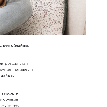
ес деп ойлайды.
ектронды кітап
 күткен нәтижесін
лдайды.
ін мәселе
ай облысы
жүгінген.