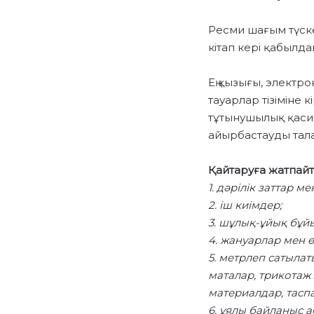
Ресми шағым түск
кітап кері қабылд
Ең қызығы, электр
тауарлар тізіміне 
тұтынушылық қаси
айырбастауды тала
Қайтаруға жатпайты
1. дәрілік заттар 
2. іш киімдер;
3. шұлық-ұйық бұй
4. жануарлар мен ө
5. метрлеп сатыла
маталар, трикотаж
материалдар, таспа
6. ұялы байланыс 