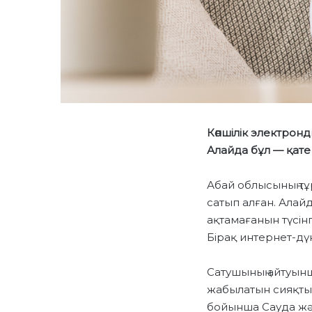
Көпшілік электрон
Алайда бұл — қате т
Абай облысының тұ
сатып алған. Алайд
ақтамағанын түсін
Бірақ интернет-дүк
Сатушының айтуын
жабылатын сияқты 
бойынша Сауда жә