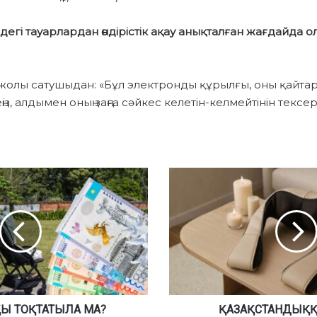
дегі тауарлардан өндірістік ақау анықталған жағдайда 
жолы сатушыдан: «Бұл электронды құрылғы, оны қайтар
ңіз, алдымен оның заңға сәйкес келетін-келмейтінін тексе
Қ
А
З
А
Қ
С
Т
А
Н
Ы ТОҚТАТЫЛА МА?
Д
ҚАЗАҚСТАНДЫҚҚ