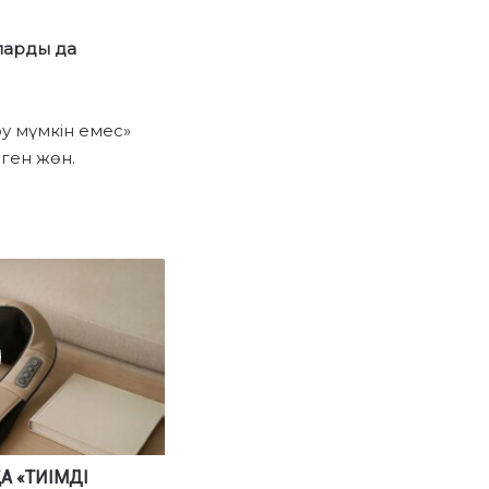
оларды да
у мүмкін емес»
рген жөн.
А «ТИІМДІ