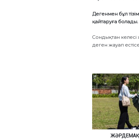
Дегенмен бұл тізім
қайтаруға болады.
Сондықтан келесі 
деген жауап естісе
Ж
Ә
Р
Д
Е
М
А
Қ
Ы
Т
ЖӘРДЕМАҚ