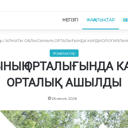
НЕГІЗГІ
ЖАҢАЛЫҚТАР
ар
/
АЛМАТЫ ОБЛЫСЫНЫҢ ОРТАЛЫҒЫНДА КАРДИОЛОГИЯЛЫҚ
Жаңалықтар
НЫҢ ОРТАЛЫҒЫНДА 
ОРТАЛЫҚ АШЫЛДЫ
26 июня, 2026