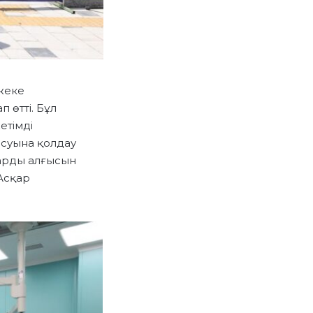
жеке
 өтті. Бұл
етімді
асуына қолдау
арды алғысын
 Асқар