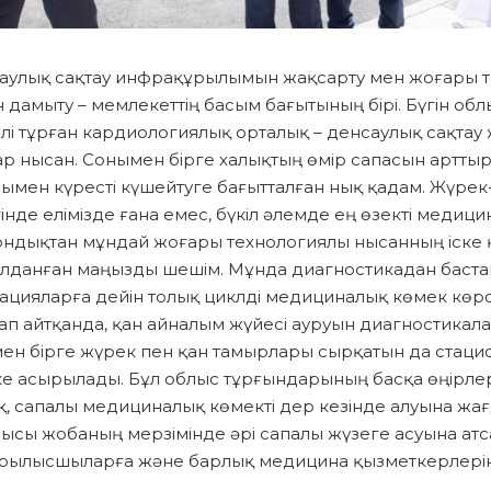
саулық сақтау инфрақұрылымын жақсарту мен жоғары 
н дамыту – мемлекеттің басым бағытының бірі. Бүгін о
гелі тұрған кардиологиялық орталық – денсаулық сақтау 
р нысан. Сонымен бірге халықтың өмір сапасын арттыр
ымен күресті күшейтуге бағытталған нық қадам. Жүрек
гінде елімізде ғана емес, бүкіл әлемде ең өзекті медиц
Сондықтан мұндай жоғары технологиялы нысанның іске 
ылданған маңызды шешім. Мұнда диагностикадан баста
цияларға дейін толық циклді медициналық көмек көрсе
ап айтқанда, қан айналым жүйесі ауруын диагностикала
ымен бірге жүрек пен қан тамырлары сырқатын да стац
ске асырылады. Бұл облыс тұрғындарының басқа өңірле
, сапалы медициналық көмекті дер кезінде алуына жағ
ысы жобаның мерзімінде әрі сапалы жүзеге асуына ат
ұрылысшыларға және барлық медицина қызметкерлері