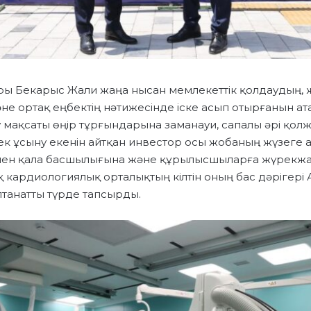
ы Бекарыс Жали жаңа нысан мемлекеттік қолдаудың, 
е ортақ еңбектің нәтижесінде іске асып отырғанын атап
мақсаты өңір тұрғындарына заманауи, сапалы әрі қолж
к ұсыну екенін айтқан инвестор осы жобаның жүзеге 
 пен қала басшылығына және құрылысшыларға жүрекж
ақ кардиологиялық орталықтың кілтін оның бас дәрігері
танатты түрде тапсырды.