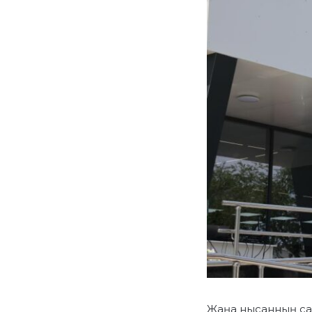
Жаңа нысанның сал