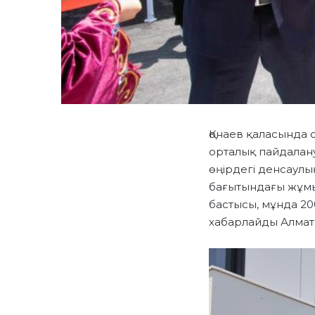
Қонаев қаласында 
орталық пайдалану
өңірдегі денсаулы
бағытындағы жұмыс
бастысы, мұнда 20
хабарлайды Алматы