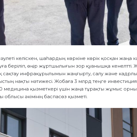
сәулеті келіскен, шаһардың көркіне көрік қосқан жаңа
ға беріліп, өңір жұртшылығын зор қуанышқа кенелтті. 
қ сақтау инфрақұрылымын жаңғырту, салу және кадрлық
тың нақты нәтижесі. Жобаға 3 млрд теңге инвестиция 
0 медицина қызметкері үшін жаңа тұрақты жұмыс орны
 облысы әкімінің баспасөз қызметі.