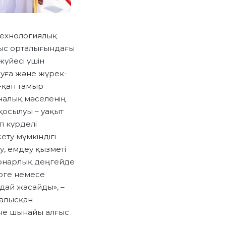
технологиялық
блыс орталығындағы
жүйесі үшін
уға және жүрек-
-қан тамыр
иналық мәселенің
қосылуы – уақыт
п күрделі
ту мүмкіндігі
у, емдеу қызметі
ионарлық деңгейде
рге немесе
дай жасайды», –
салысқан
не шынайы алғыс