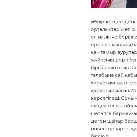
«Өңірлердегі ден
орталықтар желісі
ел игілігіне беріл
ерекше маңызы ба
қан тамыр аурулар
жүйесінің дерті бү
бірі болып отыр. 
талабына сай қаб
хирургиялық опера
қарастырылған. Ат
көрсетіледі. Сон
емдеу толықтай і
шетелге бармай-ақ
деген шаһар басш
инвесторларға, қ
білдірді.