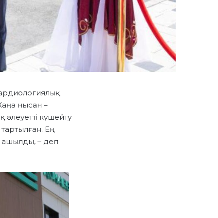
 кардиологиялық
Жаңа нысан –
 әлеуетті күшейту
тартылған. Ең
 ашылды, – деп