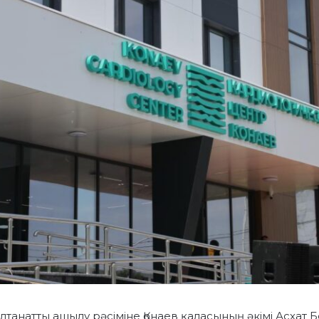
танатты ашылу рәсіміне Қонаев қаласының әкімі Асхат 