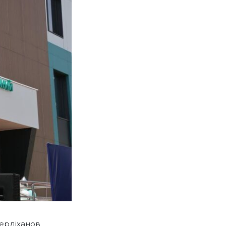
Бердіханов