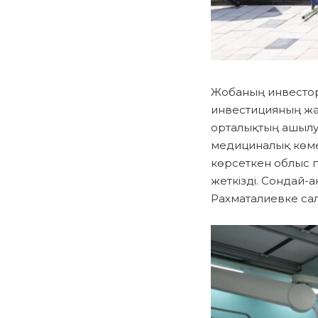
Жобаның инвестор
инвестицияның жән
орталықтың ашылу 
медициналық көме
көрсеткен облыс
жеткізді. Сондай-
Рахматалиевке сал