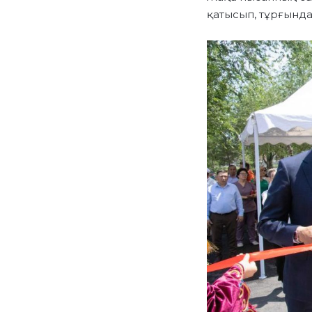
қатысып, тұрғынд