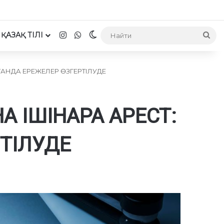
Instagram
WhatsApp
ҚАЗАҚ ТІЛІ
Switch skin
На
АНДА ЕРЕЖЕЛЕР ӨЗГЕРТІЛУДЕ
 ІШІНАРА АРЕСТ:
РТІЛУДЕ