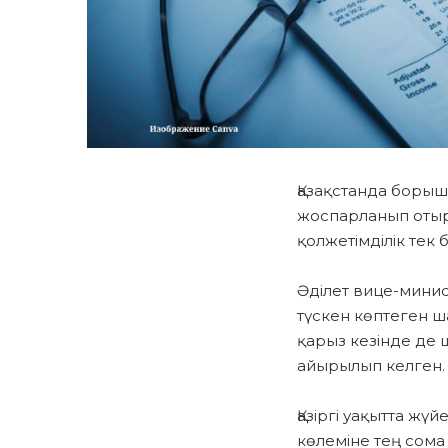
Қазақстанда борыш
жоспарланып отыр.
қолжетімділік тек
Әділет вице-минис
түскен көптеген ш
қарыз кезінде де 
айырылып келген.
Қазіргі уақытта жүй
көлеміне тең сома 