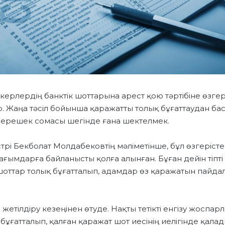
керлердің банктік шоттарына арест қою тәртібіне өзгер
 Жаңа тәсіл бойынша қаражатты толық бұғаттаудан бас
 берешек сомасы шегінде ғана шектелмек.
трі Бекболат Молдабековтің мәліметінше, бұл өзгеріст
ағымдарға байланысты қолға алынған. Бұған дейін тіпті
шоттар толық бұғатталып, адамдар өз қаражатын пайдал
е жетілдіру кезеңінен өтуде. Нақты тетікті енгізу жоспар
бұғатталып, қалған қаражат шот иесінің иелігінде қалад