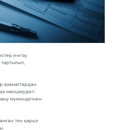
істер енгізу
 тартылып,
ер азаматтардан
 аз мөлшердегі
ану мүмкіндігінен
ланған: тек қарыз
ы.