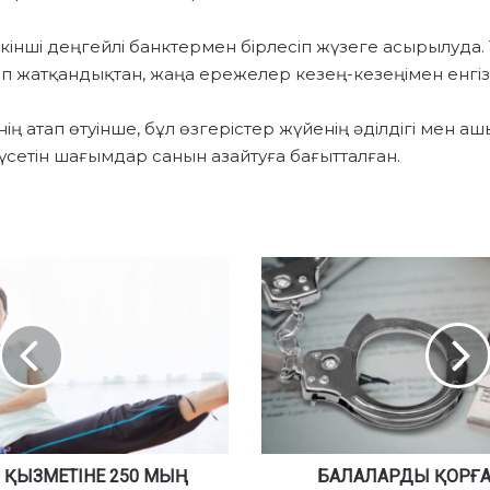
нші деңгейлі банктермен бірлесіп жүзеге асырылуда.
іп жатқандықтан, жаңа ережелер кезең-кезеңімен енгізі
нің атап өтуінше, бұл өзгерістер жүйенің әділдігі мен 
үсетін шағымдар санын азайтуға бағытталған.
Б
А
Л
А
Л
А
Р
Д
Ы
 ҚЫЗМЕТІНЕ 250 МЫҢ
Қ
БАЛАЛАРДЫ ҚОРҒ