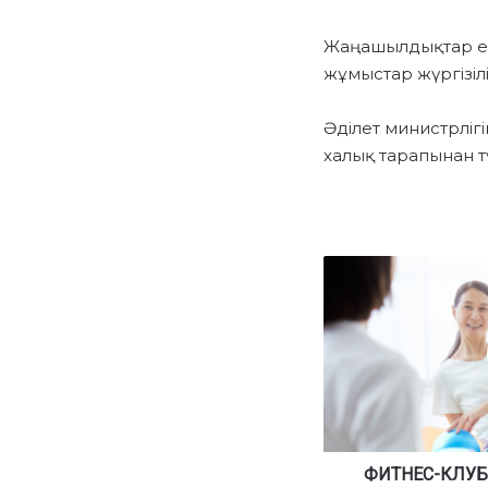
Жаңашылдықтар екі
жұмыстар жүргізіл
Әділет министрлігі
халық тарапынан т
Ф
И
Т
Н
Е
С
-
К
Л
У
ФИТНЕС-КЛУБ