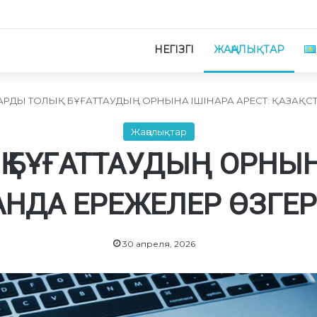
НЕГІЗГІ
ЖАҢАЛЫҚТАР
РДЫ ТОЛЫҚ БҰҒАТТАУДЫҢ ОРНЫНА ІШІНАРА АРЕСТ: ҚАЗАҚСТ
Жаңалықтар
 БҰҒАТТАУДЫҢ ОРНЫНА
ТАНДА ЕРЕЖЕЛЕР ӨЗГЕ
30 апреля, 2026