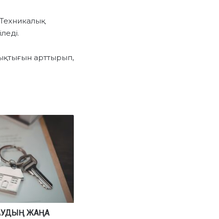
 Техникалық
леді.
ашықтығын арттырып,
АУДЫҢ ЖАҢА