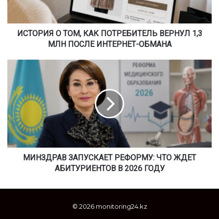
Я
О
Т
О
ИСТОРИЯ О ТОМ, КАК ПОТРЕБИТЕЛЬ ВЕРНУЛ 1,3
М
МЛН ПОСЛЕ ИНТЕРНЕТ-ОБМАНА
,
К
М
А
И
К
Н
П
З
О
Д
Т
Р
Р
А
Е
В
Б
З
И
А
МИНЗДРАВ ЗАПУСКАЕТ РЕФОРМУ: ЧТО ЖДЕТ
Т
П
АБИТУРИЕНТОВ В 2026 ГОДУ
Е
У
Л
С
Ь
К
© 2026 monitoring24.kz
В
А
Е
Е