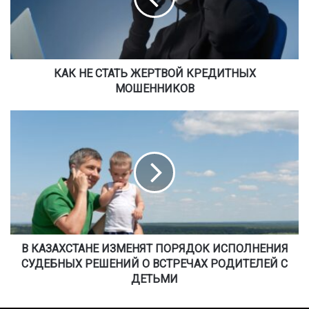
Е
С
Т
А
Т
Ь
КАК НЕ СТАТЬ ЖЕРТВОЙ КРЕДИТНЫХ
Ж
МОШЕННИКОВ
Е
Р
В
Т
К
В
А
О
З
Й
А
К
Х
Р
С
Е
Т
Д
А
И
Н
В КАЗАХСТАНЕ ИЗМЕНЯТ ПОРЯДОК ИСПОЛНЕНИЯ
Т
Е
СУДЕБНЫХ РЕШЕНИЙ О ВСТРЕЧАХ РОДИТЕЛЕЙ С
Н
И
ДЕТЬМИ
Ы
З
Х
М