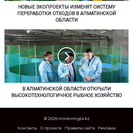
П
Р
НОВЫЕ ЭКОПРОЕКТЫ ИЗМЕНЯТ СИСТЕМУ
О
ПЕРЕРАБОТКИ ОТХОДОВ В АЛМАТИНСКОЙ
Е
ОБЛАСТИ
К
Т
В
Ы
А
И
Л
З
М
М
А
Е
Т
Н
И
Я
Н
Т
С
С
К
В АЛМАТИНСКОЙ ОБЛАСТИ ОТКРЫЛИ
И
О
ВЫСОКОТЕХНОЛОГИЧНОЕ РЫБНОЕ ХОЗЯЙСТВО
С
Й
Т
О
Е
Б
© 2026 monitoring24.kz
М
Л
У
А
Контакты
О проекте
Правила сайта
Реклама
П
С