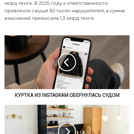
млрд тенге. В 2025 году к ответственности
привлекли свыше 82 тысяч нарушителей, а сумма
взысканий превысила 1,3 млрд тенге.
К
У
Р
Т
К
А
И
З
I
N
КУРТКА ИЗ INSTAGRAM ОБЕРНУЛАСЬ СУДОМ
S
T
О
A
Т
G
О
R
Б
A
Е