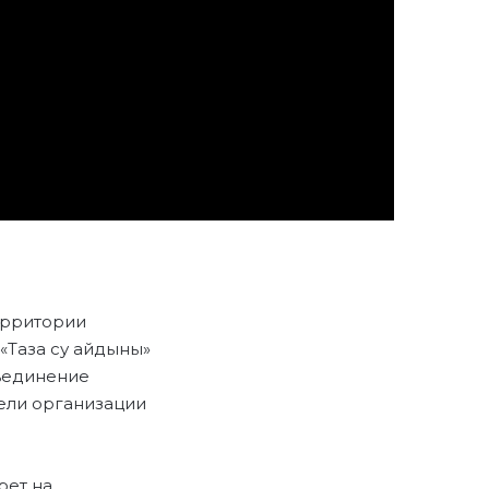
ерритории
«Таза су айдыны»
бъединение
ели организации
рет на