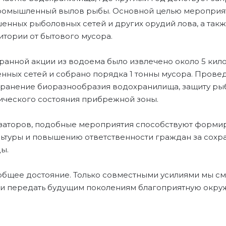
ромышленный вылов рыбы. Основной целью мероприят
енных рыболовных сетей и других орудий лова, а так
тории от бытового мусора.
ранной акции из водоема было извлечено около 5 кил
нных сетей и собрано порядка 1 тонны мусора. Прове
хранение биоразнообразия водохранилища, защиту ры
ического состояния прибрежной зоны.
заторов, подобные мероприятия способствуют форм
льтуры и повышению ответственности граждан за сохр
ы.
бщее достояние. Только совместными усилиями мы с
 и передать будущим поколениям благоприятную окр