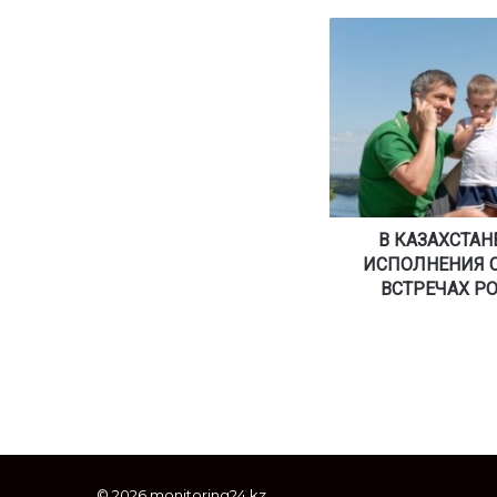
В
К
А
З
А
Х
С
Т
А
Н
В КАЗАХСТАН
Е
ИСПОЛНЕНИЯ 
И
ВСТРЕЧАХ Р
З
М
Е
Н
Я
Т
П
О
© 2026 monitoring24.kz
Р