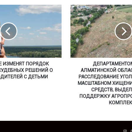
Д
Е
П
А
Р
Т
А
М
Е
Е ИЗМЕНЯТ ПОРЯДОК
Н
ДЕПАРТАМЕНТО
Т
СУДЕБНЫХ РЕШЕНИЙ О
АЛМАТИНСКОЙ ОБЛА
О
ОДИТЕЛЕЙ С ДЕТЬМИ
РАССЛЕДОВАНИЕ УГОЛ
М
МАСШТАБНОМ ХИЩЕН
А
СРЕДСТВ, ВЫДЕ
Ф
ПОДДЕРЖКУ АГРОПР
М
КОМПЛЕК
П
О
А
Л
М
In