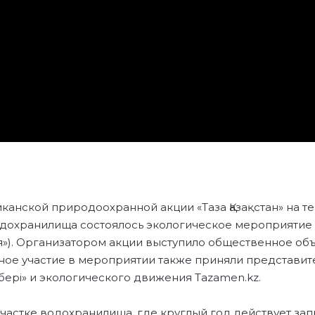
канской природоохранной акции «Таза Қазақстан» на т
дохранилища состоялось экологическое мероприятие 
ия»). Организатором акции выступило общественное о
ное участие в мероприятии также приняли представит
ері» и экологического движения Tazamen.kz.
частке водохранилища, где круглый год действует зап