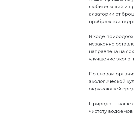
любительский и п
акватории от брош
прибрежной терри
В ходе природоох
незаконно оставле
направлена на со
улучшение эколог
По словам органи
экологической ку
окружающей сред
Природа — наше о
чистоту водоемов