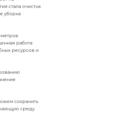
ия стала очистка
же уборка
ометров
денная работа
бных ресурсов и
ированию
анение
можем сохранить
ужающую среду.