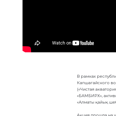
В рамках республи
Капшагайского во
(«Чистая акватор
«БАМБИРХ», актив
«Алматы қайық шеб
Акция прошла на у