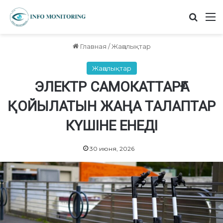
Найт
М
Главная
/
Жаңалықтар
Жаңалықтар
ЭЛЕКТР САМОКАТТАРҒА
ҚОЙЫЛАТЫН ЖАҢА ТАЛАПТАР
КҮШІНЕ ЕНЕДІ
30 июня, 2026