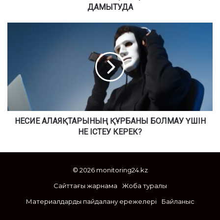
Л
ДАМЫТУДА
Ы
С
Н
Ы
Е
Б
С
А
И
У
Е
-
А
Б
Л
А
А
Қ
Я
Ш
Қ
НЕСИЕ АЛАЯҚТАРЫНЫҢ ҚҰРБАНЫ БОЛМАУ ҮШІН
А
Т
НЕ ІСТЕУ КЕРЕК?
Ш
А
А
Р
Р
Ы
© 2026 monitoring24.kz
У
Н
А
Ы
Сайттағы жарнама
Жоба туралы
Ш
Ң
Ы
Материалдарды пайдалану ережелері
Байланыс
Қ
Л
Ұ