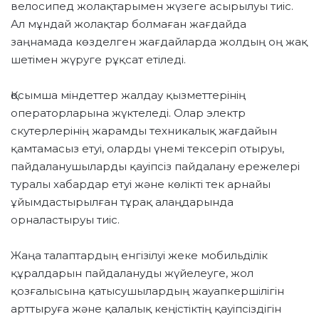
велосипед жолақтарымен жүзеге асырылуы тиіс.
Ал мұндай жолақтар болмаған жағдайда
заңнамада көзделген жағдайларда жолдың оң жақ
шетімен жүруге рұқсат етіледі.
Қосымша міндеттер жалдау қызметтерінің
операторларына жүктеледі. Олар электр
скутерлерінің жарамды техникалық жағдайын
қамтамасыз етуі, оларды үнемі тексеріп отыруы,
пайдаланушыларды қауіпсіз пайдалану ережелері
туралы хабардар етуі және көлікті тек арнайы
ұйымдастырылған тұрақ алаңдарында
орналастыруы тиіс.
Жаңа талаптардың енгізілуі жеке мобильділік
құралдарын пайдалануды жүйелеуге, жол
қозғалысына қатысушылардың жауапкершілігін
арттыруға және қалалық кеңістіктің қауіпсіздігін