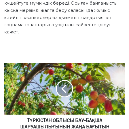
күшейтуге мүмкіндік береді. Осыған байланысты
қысқа мерзімді жалға беру саласында жұмыс
істейтін кәсіпкерлер өз қызметін жаңартылған
заңнама талаптарына уақтылы сәйкестендіруі
қажет.
Т
Ү
Р
К
І
С
Т
А
Н
О
ТҮРКІСТАН ОБЛЫСЫ БАУ-БАҚША
Б
ШАРУАШЫЛЫҒЫНЫҢ ЖАҢА БАҒЫТЫН