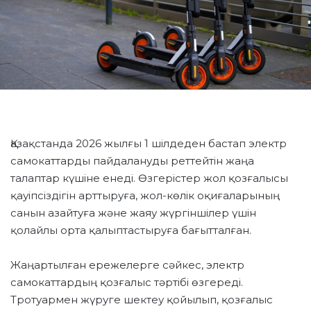
Қазақстанда 2026 жылғы 1 шілдеден бастап электр
самокаттарды пайдалануды реттейтін жаңа
талаптар күшіне енеді. Өзгерістер жол қозғалысы
қауіпсіздігін арттыруға, жол-көлік оқиғаларының
санын азайтуға және жаяу жүргіншілер үшін
қолайлы орта қалыптастыруға бағытталған.
Жаңартылған ережелерге сәйкес, электр
самокаттардың қозғалыс тәртібі өзгереді.
Тротуармен жүруге шектеу қойылып, қозғалыс