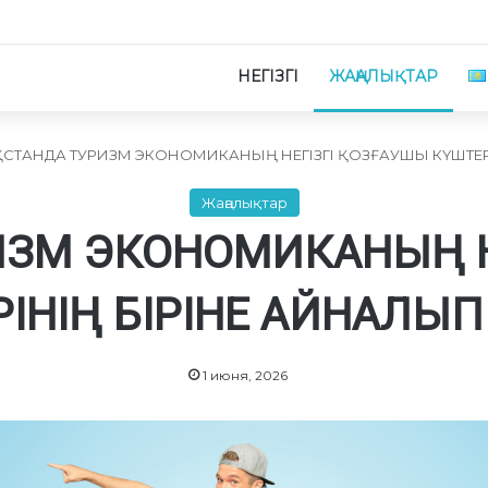
НЕГІЗГІ
ЖАҢАЛЫҚТАР
СТАНДА ТУРИЗМ ЭКОНОМИКАНЫҢ НЕГІЗГІ ҚОЗҒАУШЫ КҮШТЕРІ
Жаңалықтар
РИЗМ ЭКОНОМИКАНЫҢ Н
ІНІҢ БІРІНЕ АЙНАЛЫП
1 июня, 2026