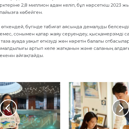
арктеріне 2,8 миллион адам келіп, бұл көрсеткіш 2023 
пайызға көбейген.
 өткендей, бүгінде табиғат аясында демалуды белсенді
емес, сонымен қатар жаяу серуендеу, қысқамерзімді 
таза ауада уақыт өткізуді жөн көретін балалы отбасылар
нымалдылығы артып келе жатқанын және саланың алдағ
 екенін айғақтайды.
Қ
А
З
А
Қ
С
Т
А