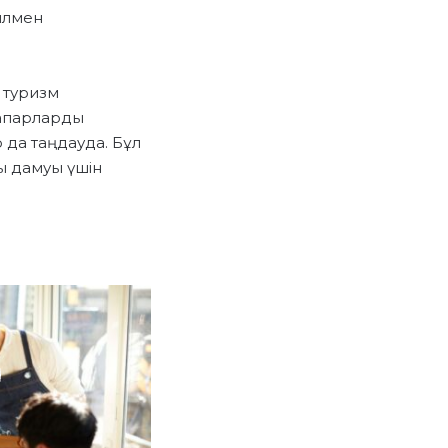
жылмен
 туризм
сапарларды
 да таңдауда. Бұл
ы дамуы үшін