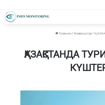
Главная
/
Жаңалықтар
/
ҚАЗАҚ
ҚАЗАҚСТАНДА ТУ
КҮШТЕР