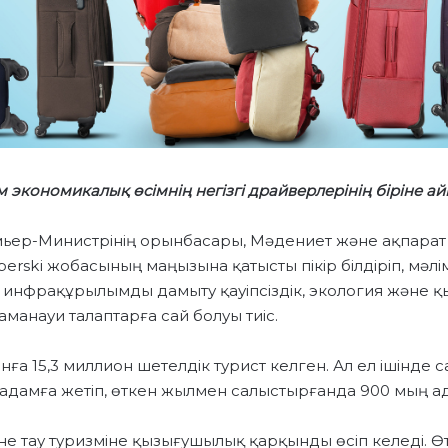
 экономикалық өсімнің негізгі драйверлерінің біріне ай
мьер-Министрінің орынбасары, Мәдениет және ақпарат
perski жобасының маңызына қатысты пікір білдіріп, мәлі
к инфрақұрылымды дамыту қауіпсіздік, экология және қ
манауи талаптарға сай болуы тиіс.
нға 15,3 миллион шетелдік турист келген. Ал ел ішінде 
 адамға жетіп, өткен жылмен салыстырғанда 900 мың ад
не тау туризміне қызығушылық қарқынды өсіп келеді. 