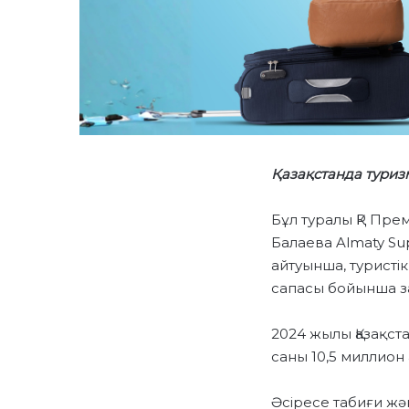
Қазақстанда туризм
Бұл туралы ҚР Пре
Балаева Almaty Su
айтуынша, туристі
сапасы бойынша за
2024 жылы Қазақста
саны 10,5 миллион
Әсіресе табиғи жә