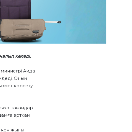
налып келеді.
 министрі Аида
мдеді. Оның
ызмет көрсету
саяхаттағандар
амға артқан.
Өткен жылы