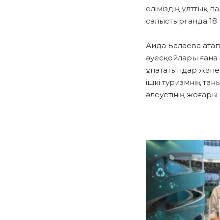
еліміздің ұлттық п
салыстырғанда 18 
Аида Балаева атап
әуесқойлары ғана 
ұнататындар және 
ішкі туризмнің та
әлеуетінің жоғары
А
Я
Г
Ө
З
Д
І
К