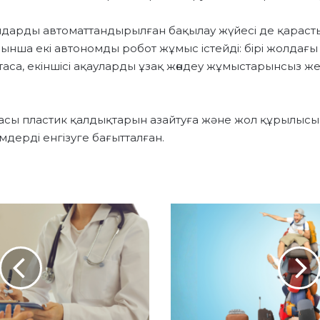
дарды автоматтандырылған бақылау жүйесі де қараст
нша екі автономды робот жұмыс істейді: бірі жолдағ
аса, екіншісі ақауларды ұзақ жөндеу жұмыстарынсыз ж
басы пластик қалдықтарын азайтуға және жол құрылысы
дерді енгізуге бағытталған.
Қ
А
З
А
Қ
С
Т
А