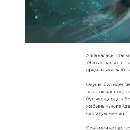
Аягөз қаласындағ
«Эко асфальт» атты
арқылы жол жабын
Оқушы бұл идеяме
пластик қалдықтар
бұл жолдардың бері
жабынының пайдала
сақталуы мүмкін.
Сонымен қатар, те