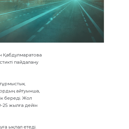
н Қабдулмаратова
стикті пайдалану
 тұрмыстық
тордың айтуынша,
ік береді. Жол
-25 жылға дейін
ға ықпал етеді.