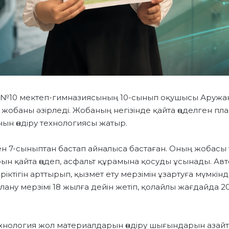
ы №10 мектеп-гимназиясының 10-сынып оқушысы Аружа
 жобаны әзірледі. Жобаның негізінде қайта өңделген пла
ын өндіру технологиясы жатыр.
н 7-сыныптан бастап айналыса бастаған. Оның жобасы
ын қайта өңдеп, асфальт құрамына қосуды ұсынады. Ав
ктігін арттырып, қызмет ету мерзімін ұзартуға мүмкінд
ну мерзімі 18 жылға дейін жетіп, қолайлы жағдайда 20
хнология жол материалдарын өндіру шығындарын азайту