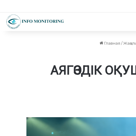
Главная
/
Жаңал
АЯГӨЗДІК О