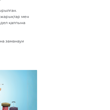
ырылған.
ы жарықтар мен
едел қалпына
на заманауи