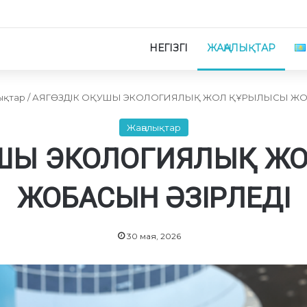
НЕГІЗГІ
ЖАҢАЛЫҚТАР
ықтар
/
АЯГӨЗДІК ОҚУШЫ ЭКОЛОГИЯЛЫҚ ЖОЛ ҚҰРЫЛЫСЫ ЖОБ
Жаңалықтар
ҚУШЫ ЭКОЛОГИЯЛЫҚ Ж
ЖОБАСЫН ӘЗІРЛЕДІ
30 мая, 2026