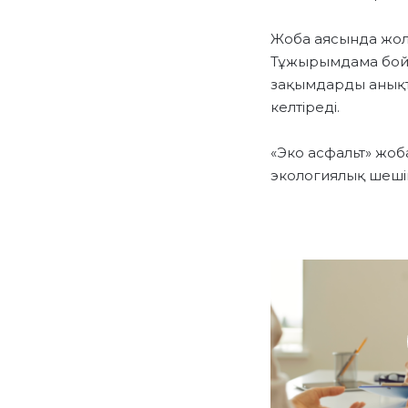
Жоба аясында жол
Тұжырымдама бойы
зақымдарды анықт
келтіреді.
«Эко асфальт» жо
экологиялық шешім
Ж
Е
К
Е
К
Л
И
Н