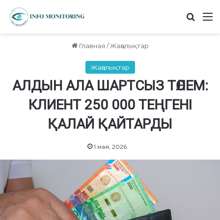
Найт
М
Главная
/
Жаңалықтар
Жаңалықтар
АЛДЫН АЛА ШАРТСЫЗ ТӨЛЕМ:
КЛИЕНТ 250 000 ТЕҢГЕНІ
ҚАЛАЙ ҚАЙТАРДЫ
1 мая, 2026