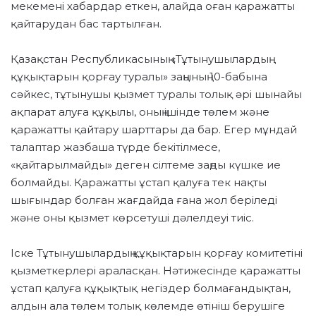
мекемені хабардар еткен, алайда оған қаражатты
қайтарудан бас тартылған.
Қазақстан Республикасының «Тұтынушылардың
құқықтарын қорғау туралы» заңының 10-бабына
сәйкес, тұтынушы қызмет туралы толық әрі шынайы
ақпарат алуға құқылы, оның ішінде төлем және
қаражатты қайтару шарттары да бар. Егер мұндай
талаптар жазбаша түрде бекітілмесе,
«қайтарылмайды» деген сілтеме заңды күшке ие
болмайды. Қаражатты ұстап қалуға тек нақты
шығындар болған жағдайда ғана жол беріледі
және оны қызмет көрсетуші дәлелдеуі тиіс.
Іске Тұтынушылардың құқықтарын қорғау комитетінің
қызметкерлері араласқан. Нәтижесінде қаражатты
ұстап қалуға құқықтық негіздер болмағандықтан,
алдын ала төлем толық көлемде өтініш берушіге