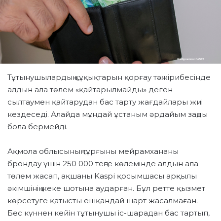
Тұтынушылардың құқықтарын қорғау тәжірибесінде
алдын ала төлем «қайтарылмайды» деген
сылтаумен қайтарудан бас тарту жағдайлары жиі
кездеседі. Алайда мұндай ұстаным әрдайым заңды
бола бермейді.
Ақмола облысының тұрғыны мейрамхананы
брондау үшін 250 000 теңге көлемінде алдын ала
төлем жасап, ақшаны Kaspi қосымшасы арқылы
әкімшінің жеке шотына аударған. Бұл ретте қызмет
көрсетуге қатысты ешқандай шарт жасалмаған.
Бес күннен кейін тұтынушы іс-шарадан бас тартып,